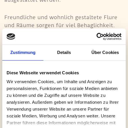
Freundliche und wohnlich gestaltete Flure
und Räume sorgen für viel Behaglichkeit.
Eine großzügige Sommerterrasse und ein
herrlicher Garten laden bei schönem Wetter
zum Verweilen ein.
Zustimmung
Details
Über Cookies
Unsere Küche achtet dabei sehr auf
Diese Webseite verwendet Cookies
abwechslungsreiche Kost, die individuell auf
Wir verwenden Cookies, um Inhalte und Anzeigen zu
die Bedürfnisse der Bewohner abgestimmt
personalisieren, Funktionen für soziale Medien anbieten
wird.
zu können und die Zugriffe auf unsere Website zu
Unser Team ist fachlich kompetent
analysieren. Außerdem geben wir Informationen zu Ihrer
ausgebildet und nimmt regelmäßig an
Verwendung unserer Website an unsere Partner für
Fortbildungen teil. Sauberkeit und Hygiene
soziale Medien, Werbung und Analysen weiter. Unsere
Partner führen diese Informationen möglicherweise mit
haben bei uns einen hohen Stellenwert. Gut